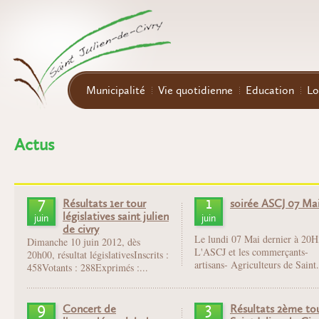
Aller au contenu principal
Municipalité
Vie quotidienne
Education
Lo
Actus
7
1
Résultats 1er tour
soirée ASCJ 07 Ma
législatives saint julien
juin
juin
de civry
Le lundi 07 Mai dernier à 20H
Dimanche 10 juin 2012, dès
L'ASCJ et les commerçants-
20h00, résultat législativesInscrits :
artisans- Agriculteurs de Saint.
458Votants : 288Exprimés :...
9
3
Concert de
Résultats 2ème to