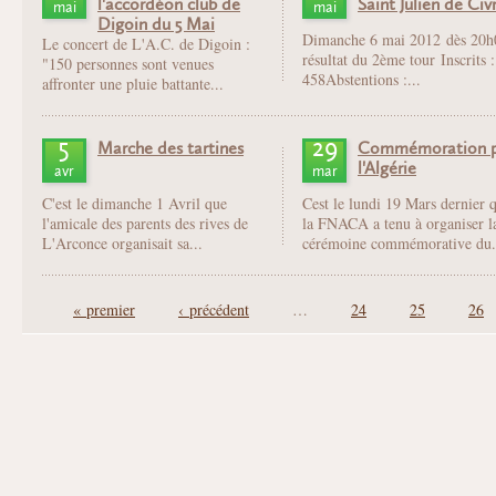
l'accordéon club de
Saint Julien de Civ
mai
mai
Digoin du 5 Mai
Dimanche 6 mai 2012 dès 20h
Le concert de L'A.C. de Digoin :
résultat du 2ème tour Inscrits :
"150 personnes sont venues
458Abstentions :...
affronter une pluie battante...
5
29
Marche des tartines
Commémoration p
l'Algérie
avr
mar
C'est le dimanche 1 Avril que
Cest le lundi 19 Mars dernier 
l'amicale des parents des rives de
la FNACA a tenu à organiser l
L'Arconce organisait sa...
cérémoine commémorative du.
Pages
« premier
‹ précédent
…
24
25
26