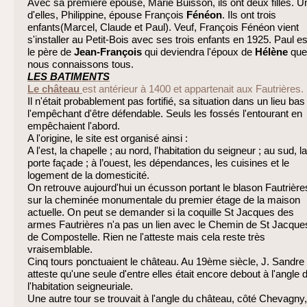
Avec sa première épouse, Marie Buisson, ils ont deux filles. U
d'elles, Philippine, épouse François
Fénéon
. Ils ont trois
enfants(Marcel, Claude et Paul). Veuf, François Fénéon vient
s'installer au Petit-Bois avec ses trois enfants en 1925. Paul es
le père de
Jean-François
qui deviendra l'époux de
Hélène
que
nous connaissons tous.
LES BATIMENTS
Le château
est antérieur à 1400 et appartenait aux Fautrières.
Il n'était probablement pas fortifié, sa situation dans un lieu bas
l'empêchant d'être défendable. Seuls les fossés l'entourant en
empêchaient l'abord.
A l'origine, le site est organisé ainsi :
A l'est, la chapelle ; au nord, l'habitation du seigneur ; au sud, la
porte façade ; à l’ouest, les dépendances, les cuisines et le
logement de la domesticité.
On retrouve aujourd'hui un écusson portant le blason Fautrière
sur la cheminée monumentale du premier étage de la maison
actuelle. On peut se demander si la coquille St Jacques des
armes Fautrières n'a pas un lien avec le Chemin de St Jacque
de Compostelle. Rien ne l'atteste mais cela reste très
vraisemblable.
Cinq tours ponctuaient le château. Au 19ème siècle, J. Sandre
atteste qu'une seule d'entre elles était encore debout à l'angle 
l'habitation seigneuriale.
Une autre tour se trouvait à l'angle du château, côté Chevagny,