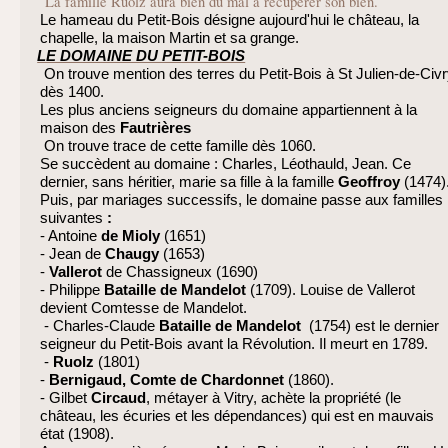
La famille Ruolz aura bien du mal à récupérer son bien.
Le hameau du Petit-Bois désigne aujourd'hui le château, la
chapelle, la maison Martin et sa grange.
LE DOMAINE DU PETIT-BOIS
On trouve mention des terres du Petit-Bois à St Julien-de-Civ
dès 1400.
Les plus anciens seigneurs du domaine appartiennent à la
maison des
Fautrières
On trouve trace de cette famille dès 1060.
Se succèdent au domaine : Charles, Léothauld, Jean. Ce
dernier, sans héritier, marie sa fille à la famille
Geoffroy
(1474)
Puis, par mariages successifs, le domaine passe aux familles
suivantes
:
- Antoine
de
Mioly
(1651)
- Jean de
Chaugy
(1653)
-
Vallerot
de Chassigneux (1690)
- Philippe
Bataille de Mandelot
(1709). Louise de Vallerot
devient Comtesse de Mandelot.
- Charles-Claude
Bataille de Mandelot
(1754) est le dernier
seigneur du Petit-Bois avant la Révolution. Il meurt en 1789.
-
Ruolz
(1801)
-
Bernigaud, Comte de Chardonnet
(1860).
- Gilbet
Circaud
, métayer à Vitry, achète la propriété (le
château, les écuries et les dépendances) qui est en mauvais
état (1908).