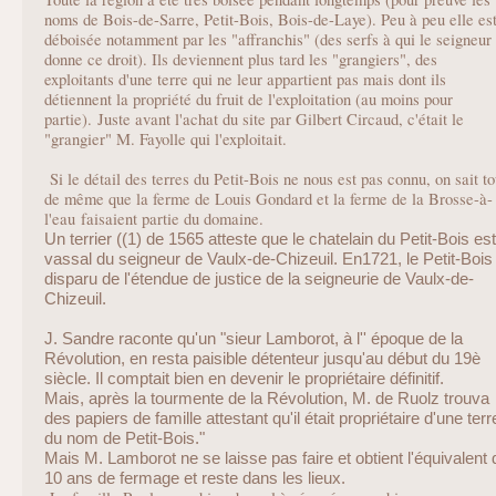
noms de Bois-de-Sarre, Petit-Bois, Bois-de-Laye). Peu à peu elle es
déboisée notamment par les "affranchis" (des serfs à qui le seigneur
donne ce droit). Ils deviennent plus tard les "grangiers", des
exploitants d'une terre qui ne leur appartient pas mais dont ils
détiennent la propriété du fruit de l'exploitation (au moins pour
partie). Juste avant l'achat du site par Gilbert Circaud, c'était le
"grangier" M. Fayolle qui l'exploitait.
Si le détail des terres du Petit-Bois ne nous est pas connu, on sait to
de même que la ferme de Louis Gondard et la ferme de la Brosse-à-
l'eau faisaient partie du domaine.
Un terrier ((1) de 1565 atteste que le chatelain du Petit-Bois est
vassal du seigneur de Vaulx-de-Chizeuil. En1721, le Petit-Bois
disparu de l'étendue de justice de la seigneurie de Vaulx-de-
Chizeuil.
J. Sandre raconte qu'un "sieur Lamborot, à l'' époque de la
Révolution, en resta paisible détenteur jusqu'au début du 19è
siècle. Il comptait bien en devenir le propriétaire définitif.
Mais, après la tourmente de la Révolution, M. de Ruolz trouva
des papiers de famille attestant qu'il était propriétaire d'une terr
du nom de Petit-Bois."
Mais M. Lamborot ne se laisse pas faire et obtient l'équivalent 
10 ans de fermage et reste dans les lieux.