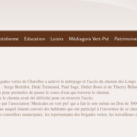
otidienne
Education
Loisirs
Médiagora Vert-Pré
Patrimoine
gades vertes de Charolles a achevé le nettoyage et l'accès du chemin des Loups
 Serge Bertillot, Dédé Trémeaud, Paul Sage, Didier Roux et de Thierry Billar
is pour permettre de passer le cours d'eau qui traverse le chemin.
le chemin avait été défriché pour en réouvrir l'accès.
e par l'association 'Musicales en vert pré' qui a fait le soir même un Don de 300
e auquel étaient conviés des habitants qui ont participé à l'ouverture de ce chem
 conseillers municipaux, les représentants des brigades vertes, les travailleurs e