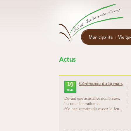
Aller au contenu principal
Municipalité
Vie qu
Actus
19
Cérémonie du 19 mars
mar
Devant une assistance nombreuse,
la commémoration du
60e anniversaire du cessez-le-feu...