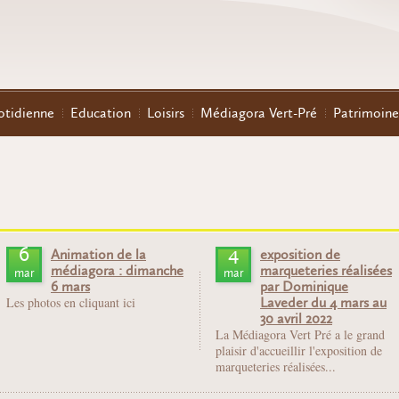
otidienne
Education
Loisirs
Médiagora Vert-Pré
Patrimoine
6
4
Animation de la
exposition de
médiagora : dimanche
marqueteries réalisées
mar
mar
6 mars
par Dominique
Les photos en cliquant ici
Laveder du 4 mars au
30 avril 2022
La Médiagora Vert Pré a le grand
plaisir d'accueillir l'exposition de
marqueteries réalisées...