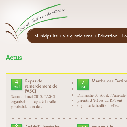
Aller au contenu principal
Municipalité
Vie quotidienne
Education
Lo
Actus
4
7
Repas de
Marche des Tartin
remerciement de
mai
avr
l'ASCJ
Dimanche 07 Avril, l'Amicale 
Samedi 4 mai 2013, l'ASCJ
parents d 'élèves du RPI ont
organisait un repas à la salle
organisé la traditionnelle...
paroissiale afin de ...
8
23