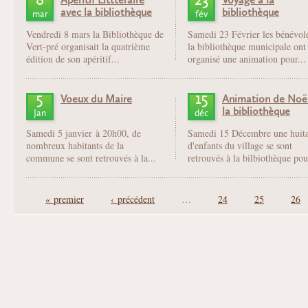
Apéritif Litttéraire
Voyage à la
avec la bibliothèque
bibliothèque
mar
fév
Vendredi 8 mars la Bibliothèque de
Samedi 23 Février les bénévol
Vert-pré organisait la quatrième
la bibliothèque municipale ont
édition de son apéritif...
organisé une animation pour...
5
15
Voeux du Maire
Animation de Noë
la bibliothèque
Jan
déc
Samedi 5 janvier à 20h00, de
Samedi 15 Décembre une huit
nombreux habitants de la
d'enfants du village se sont
commune se sont retrouvés à la...
retrouvés à la bilbiothèque pour
Pages
« premier
‹ précédent
…
24
25
26