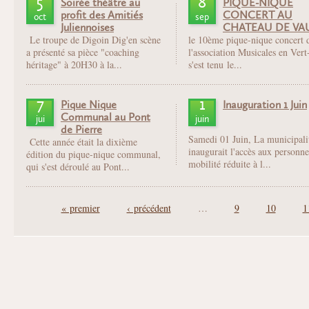
5
8
Soirée théâtre au
PIQUE-NIQUE
profit des Amitiés
CONCERT AU
oct
sep
Juliennoises
CHATEAU DE VA
Le troupe de Digoin Dig'en scène
le 10ème pique-nique concert 
a présenté sa pièce "coaching
l'association Musicales en Vert
héritage" à 20H30 à la...
s'est tenu le...
7
1
Pique Nique
Inauguration 1 Juin
Communal au Pont
jui
juin
de Pierre
Samedi 01 Juin, La municipali
Cette année était la dixième
inaugurait l'accès aux personne
édition du pique-nique communal,
mobilité réduite à l...
qui s'est déroulé au Pont...
Pages
« premier
‹ précédent
…
9
10
1