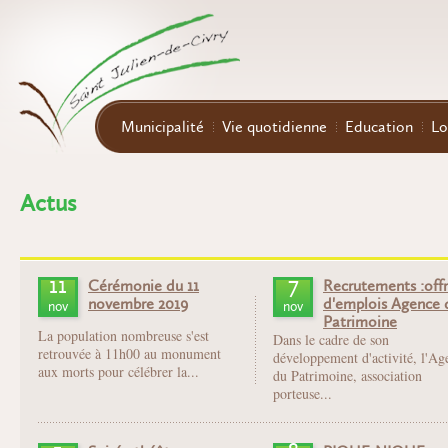
Aller au contenu principal
Municipalité
Vie quotidienne
Education
Lo
Actus
11
7
Cérémonie du 11
Recrutements :off
novembre 2019
d'emplois Agence 
nov
nov
Patrimoine
La population nombreuse s'est
Dans le cadre de son
retrouvée à 11h00 au monument
développement d'activité, l'Ag
aux morts pour célébrer la...
du Patrimoine, association
porteuse...